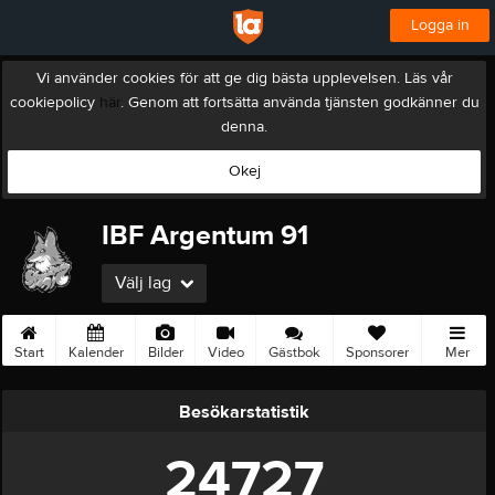
Logga in
Vi använder cookies för att ge dig bästa upplevelsen. Läs vår
cookiepolicy
här
. Genom att fortsätta använda tjänsten godkänner du
denna.
Okej
IBF Argentum 91
Välj lag
Start
Kalender
Bilder
Video
Gästbok
Sponsorer
Mer
Besökarstatistik
24727