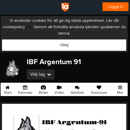
Logga in
Vi använder cookies för att ge dig bästa upplevelsen. Läs vår
cookiepolicy
här
. Genom att fortsätta använda tjänsten godkänner du
denna.
Okej
IBF Argentum 91
Välj lag
Start
Kalender
Bilder
Video
Gästbok
Sponsorer
Mer