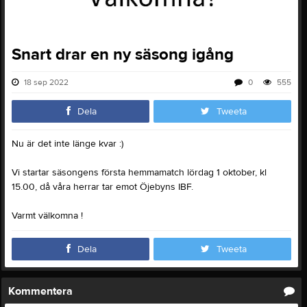
Snart drar en ny säsong igång
18 sep 2022
0
555
Dela
Tweeta
Nu är det inte länge kvar :)
Vi startar säsongens första hemmamatch lördag 1 oktober, kl
15.00, då våra herrar tar emot Öjebyns IBF.
Varmt välkomna !
Dela
Tweeta
Kommentera