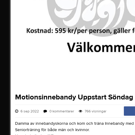
Motionsinnebandy Uppstart Söndag 
6 sep 2022
0
kommentarer
766
visningar
Damma av innebandyskorna och kom och träna Innebandy med 
Seniorträning för både män och kvinnor.