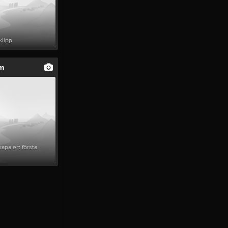
klipp
um
apa ert första