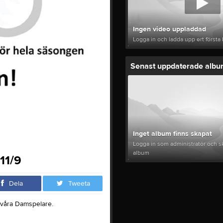
Ingen video uppladdad
Logga in och ladda upp ert första 
Senast uppdaterade alb
Inget album finns skapat
Logga in som administratör och sk
album
11/9
Dela
Tweeta
våra Damspelare.