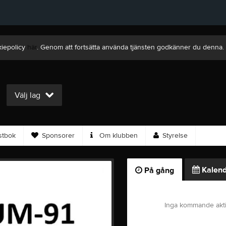
kiepolicy
här
. Genom att fortsätta använda tjänsten godkänner du denna.
Välj lag
tbok
Sponsorer
Om klubben
Styrelse
Kalend
På gång
Inga kommande akti