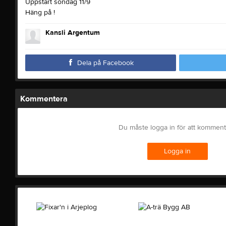
Uppstart söndag 11/9
Häng på !
Kansli Argentum
Dela på Facebook
Kommentera
Du måste logga in för att kommen
Logga in