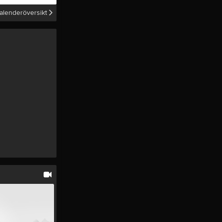
alenderöversikt
Tjäna pengar
Cupguiden