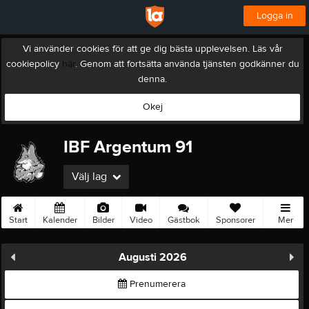
Logga in
Vi använder cookies för att ge dig bästa upplevelsen. Läs vår
cookiepolicy
här
. Genom att fortsätta använda tjänsten godkänner du
denna.
Okej
IBF Argentum 91
Välj lag
Start
Kalender
Bilder
Video
Gästbok
Sponsorer
Mer
Augusti 2026
Prenumerera