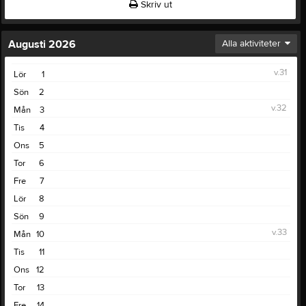
Skriv ut
Augusti 2026
Alla aktiviteter
v.31
Lör
1
Sön
2
v.32
Mån
3
Tis
4
Ons
5
Tor
6
Fre
7
Lör
8
Sön
9
v.33
Mån
10
Tis
11
Ons
12
Tor
13
Fre
14