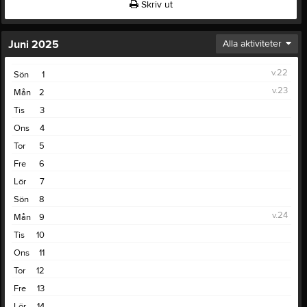
Skriv ut
Juni 2025
Alla aktiviteter
v.22
Sön
1
v.23
Mån
2
Tis
3
Ons
4
Tor
5
Fre
6
Lör
7
Sön
8
v.24
Mån
9
Tis
10
Ons
11
Tor
12
Fre
13
Lör
14