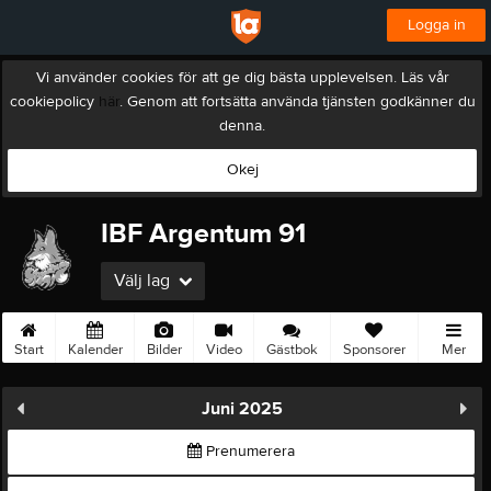
Logga in
Vi använder cookies för att ge dig bästa upplevelsen. Läs vår
cookiepolicy
här
. Genom att fortsätta använda tjänsten godkänner du
denna.
Okej
IBF Argentum 91
Välj lag
Start
Kalender
Bilder
Video
Gästbok
Sponsorer
Mer
Juni 2025
Prenumerera